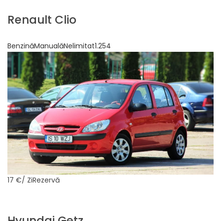
Renault Clio
BenzinăManualăNelimitat1.254
17 €
/ ZiRezervă
Hyundai Getz