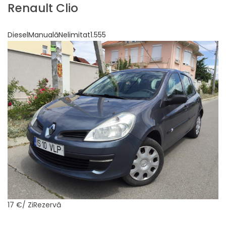
Renault Clio
DieselManualăNelimitat1.555
17 €
/ ZiRezervă