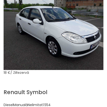
18 €
/ ZiRezervă
Renault Symbol
DieselManualăNelimitat1.554