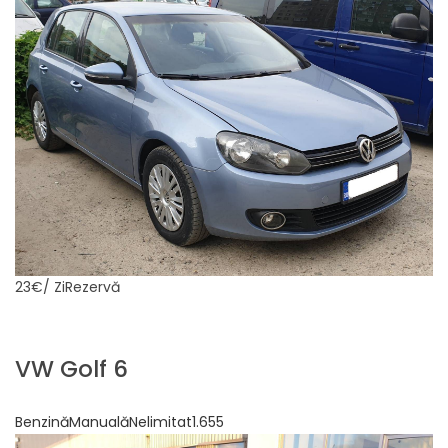
23€
/ ZiRezervă
VW Golf 6
BenzinăManualăNelimitat1.655