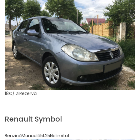
18€
/ ZiRezervă
Renault Symbol
BenzinăManuală51.25Nelimitat