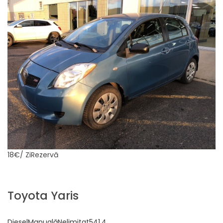
18€
/ ZiRezervă
Toyota Yaris
DieselManualăNelimitat541,4