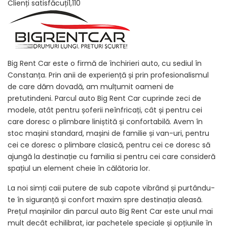
Clienți satisfăcuți1,110
Big Rent Car este o firmă de închirieri auto, cu sediul în
Constanța. Prin anii de experiență și prin profesionalismul
de care dăm dovadă, am mulțumit oameni de
pretutindeni. Parcul auto Big Rent Car cuprinde zeci de
modele, atât pentru șoferii neînfricați, cât și pentru cei
care doresc o plimbare liniștită și confortabilă. Avem în
stoc mașini standard, mașini de familie și van-uri, pentru
cei ce doresc o plimbare clasică, pentru cei ce doresc să
ajungă la destinație cu familia si pentru cei care consideră
spațiul un element cheie în călătoria lor.
La noi simți caii putere de sub capote vibrând și purtându-
te în siguranță și confort maxim spre destinația aleasă.
Prețul mașinilor din parcul auto Big Rent Car este unul mai
mult decât echilibrat, iar pachetele speciale și opțiunile în