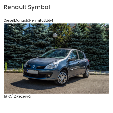
Renault Symbol
DieselManualăNelimitat1.554
18 €
/ ZiRezervă