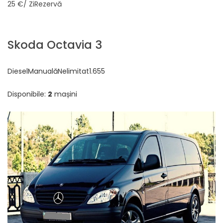
25 €
/ ZiRezervă
Skoda Octavia 3
DieselManualăNelimitat1.655
Disponibile:
2
mașini