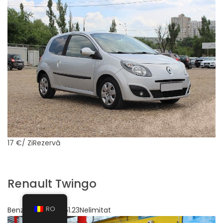
17 €
/ ZiRezervă
Renault Twingo
RO
BenzinăManuală51.23Nelimitat