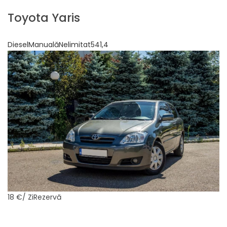
Toyota Yaris
DieselManualăNelimitat541,4
18 €
/ ZiRezervă