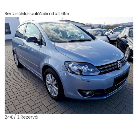
BenzinăManualăNelimitat1.655
24€
/ ZiRezervă