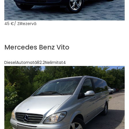
45 €
/ ZiRezervă
Mercedes Benz Vito
DieselAutomată82.2Nelimitat4