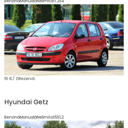
BenzinăManualăNelimitat1.254
16 €
/ ZiRezervă
Hyundai Getz
BenzinăManualăNelimitat551,2