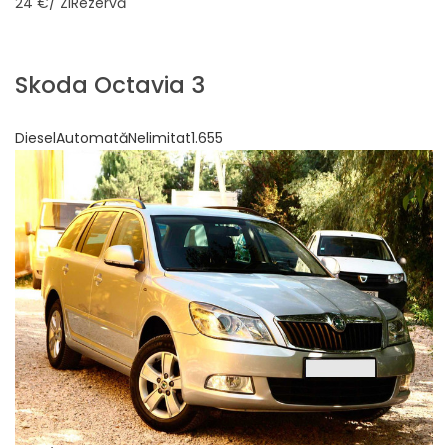
24 €
/ ZiRezervă
Skoda Octavia 3
DieselAutomatăNelimitat1.655