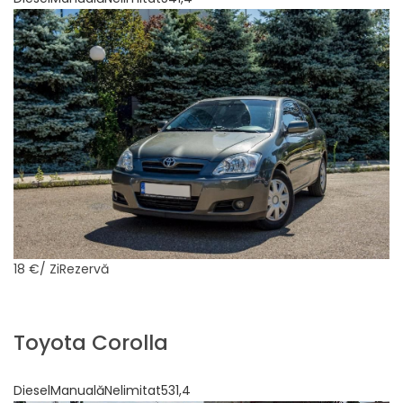
18 €
/ ZiRezervă
Toyota Corolla
DieselManualăNelimitat531,4