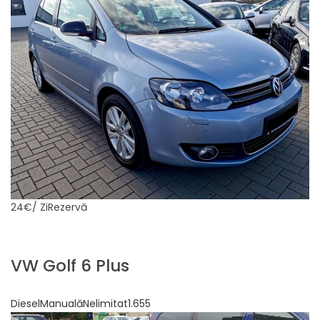
24€
/ ZiRezervă
VW Golf 6 Plus
DieselManualăNelimitat1.655