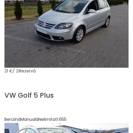
21 €
/ ZiRezervă
VW Golf 5 Plus
BenzinăManualăNelimitat1.655