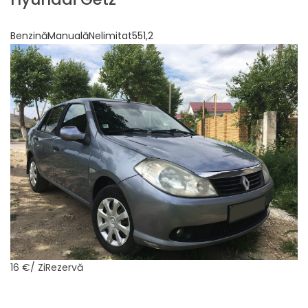
BenzinăManualăNelimitat551,2
16 €
/ ZiRezervă