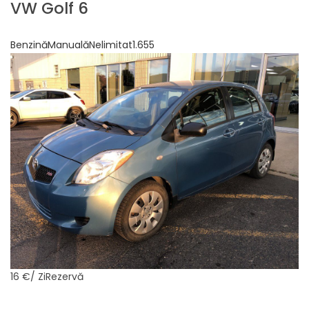
VW Golf 6
BenzinăManualăNelimitat1.655
16 €
/ ZiRezervă