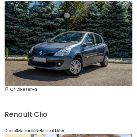
17 €
/ ZiRezervă
Renault Clio
DieselManualăNelimitat1.555