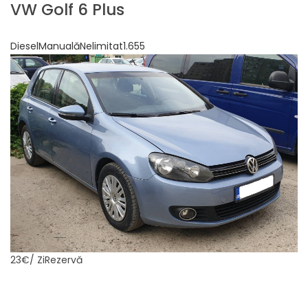
VW Golf 6 Plus
DieselManualăNelimitat1.655
23€
/ ZiRezervă