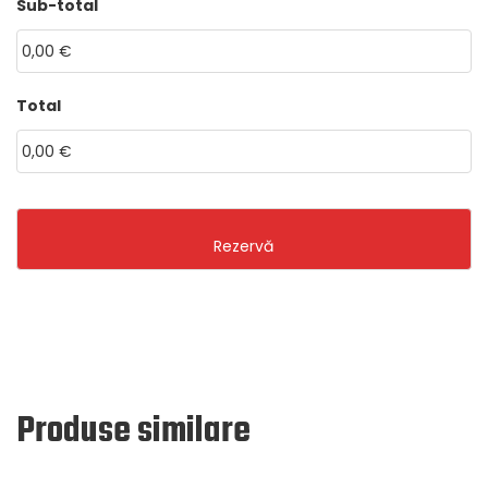
Sub-total
MM
dot
YYYY
Total
Produse similare