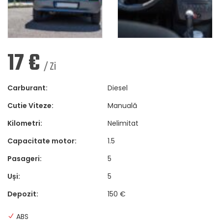
17
€
/ Zi
Carburant:
Diesel
Cutie Viteze:
Manuală
Kilometri:
Nelimitat
Capacitate motor:
1.5
Pasageri:
5
Uși:
5
Depozit:
150 €
ABS