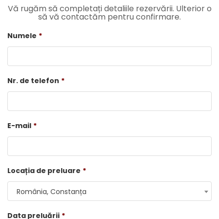
Vă rugăm să completați detaliile rezervării. Ulterior o
să vă contactăm pentru confirmare.
Numele
*
Nr. de telefon
*
E-mail
*
Locația de preluare
*
România, Constanța
Data preluării
*