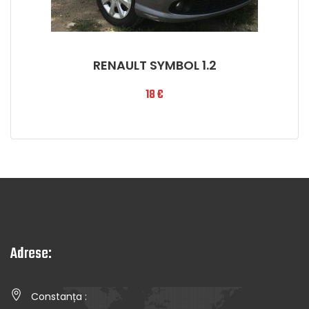
RENAULT SYMBOL 1.2
18
€
Adrese:
Constanța :