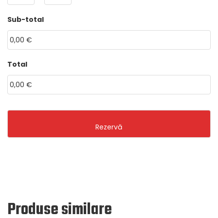
dot
HH
MM
Sub-total
MM
dot
YYYY
Total
Produse similare