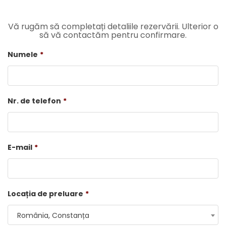
Vă rugăm să completați detaliile rezervării. Ulterior o
să vă contactăm pentru confirmare.
Numele
*
Nr. de telefon
*
E-mail
*
Locația de preluare
*
România, Constanța