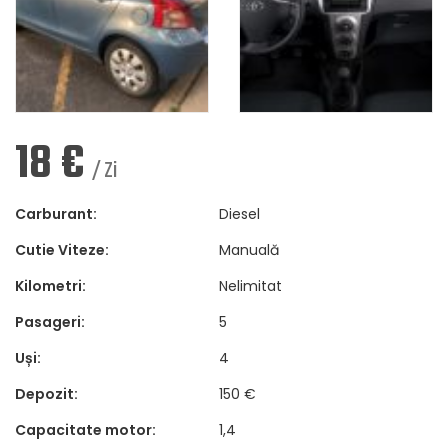
18
€
/ Zi
Carburant:
Diesel
Cutie Viteze:
Manuală
Kilometri:
Nelimitat
Pasageri:
5
Uși:
4
Depozit:
150 €
Capacitate motor:
1,4